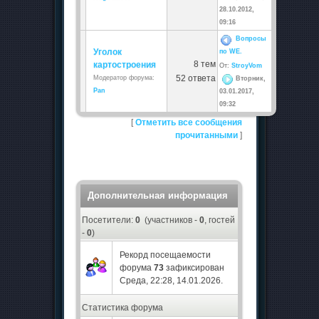
28.10.2012,
09:16
Вопросы
Уголок
по WE.
8 тем
картостроения
От:
StroyVom
52 ответа
Модератор форума:
Вторник,
Pan
03.01.2017,
09:32
[
Отметить все сообщения
прочитанными
]
Дополнительная информация
Посетители:
0
(участников -
0
, гостей
-
0
)
Рекорд посещаемости
форума
73
зафиксирован
Среда, 22:28, 14.01.2026.
Статистика форума