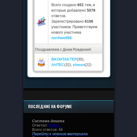
Всего создано
601
тем, в
которые добавлено
5078
ответов.
Зарегистрировано
6106
участников. Приветствуем
нового участника
northwolf86
.
Поздравляем с Днем Рождения!
BKOHTAKTEP
(30)
,
AHTEC
(32)
,
shmen
(22)
ПОСЛЕДНИЕ НА ФОРУМЕ
Система доната
Ответил:
Pluton_
Всего ответов: 48
Перейти к чтению материала