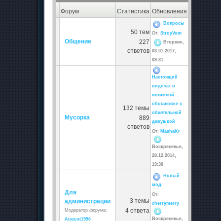
Форум
Статистика
Обновления
Вопросы
50 тем
От:
StroyVom
Общение
227
Вторник,
ответов
03.01.2017,
09:31
Настоящий
видочат в
интимной
обстановке с
132 темы
обаятельной
Мусорка
889
девушкой
ответов
От:
MashaKr
Воскресенье,
28.12.2014,
19:30
Новый
мод.
Для
От:
3 темы
администрации
cherrymerry
4 ответа
Модератор форума:
Воскресенье,
August1996