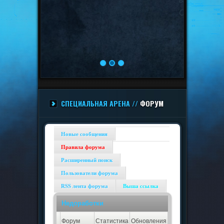
Способны защитить собой
остальных союзников, нужны в
качестве танков.
СПЕЦИАЛЬНАЯ АРЕНА //
ФОРУМ
Новые сообщения
Правила форума
Расширенный поиск
Пользователи форума
RSS лента форума
Выша ссылка
Недоработки
Форум
Статистика
Обновления