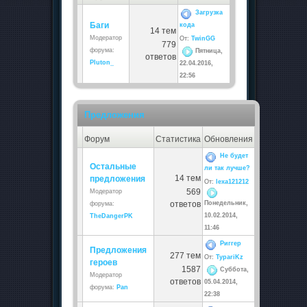
Загрузка
Баги
кода
14 тем
Модератор
От:
TwinGG
779
форума:
Пятница,
ответов
Pluton_
22.04.2016,
22:56
Предложения
Форум
Статистика
Обновления
Не будет
Остальные
ли так лучше?
14 тем
предложения
От:
lexa121212
569
Модератор
ответов
Понедельник,
форума:
10.02.2014,
TheDangerPK
11:46
Риггер
Предложения
277 тем
От:
TypariKz
героев
1587
Суббота,
Модератор
ответов
05.04.2014,
форума:
Pan
22:38