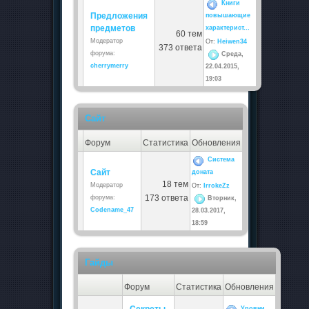
Книги
Предложения
повышающие
предметов
характерист...
60 тем
Модератор
От:
Heiwen34
373 ответа
форума:
Среда,
cherrymerry
22.04.2015,
19:03
Сайт
Форум
Статистика
Обновления
Система
Сайт
доната
18 тем
Модератор
От:
IrrokeZz
173 ответа
форума:
Вторник,
Codename_47
28.03.2017,
18:59
Гайды
Форум
Статистика
Обновления
Уровни