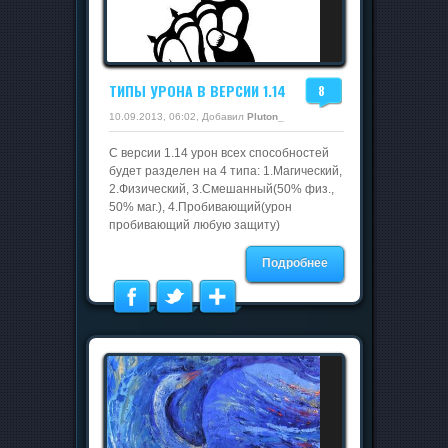
ТИПЫ УРОНА В ВЕРСИИ 1.14
8
10.09.2013, 06:02, Добавил
Pluton_
С версии 1.14 урон всех способностей
будет разделен на 4 типа: 1.Магический,
2.Физический, 3.Смешанный(50% физ.,
50% маг.), 4.Пробивающий(урон
пробивающий любую защиту)
Подробнее