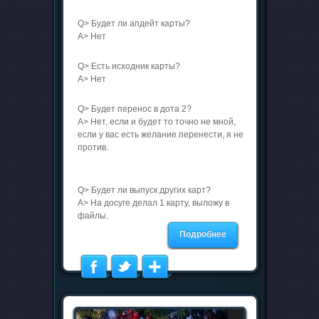
Q> Будет ли апдейт карты?
A> Нет
Q> Есть исходник карты?
A> Нет
Q> Будет перенос в дота 2?
A> Нет, если и будет то точно не мной,
если у вас есть желание перенести, я не
против.
Q> Будет ли выпуск других карт?
A> На досуге делал 1 карту, выложу в
файлы.
Подробнее