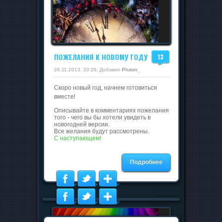
ПОЖЕЛАНИЯ К НОВОМУ ГОДУ
13
26.11.2013, 20:26, Добавил
Pluton_
Скоро новый год, начнем готовиться
вместе!
Описывайте в комментариях пожелания
того - чего вы бы хотели увидеть в
новогодней версии.
Все желания будут рассмотрены.
С наступающем!
Подробнее