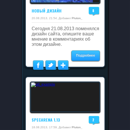
НОВЫЙ ДИЗАЙН
8
20.08.2013, 21:54, Добавил
Pluton_
Сегодня 21.08.2013 поменялся
дизайн сайта, опишите ваше
мнение в комментариях об
этом дизайне.
Подробнее
SPECARENA 1.13
2
Новая
18.08.2013, 17:59, Добавил
Pluton_