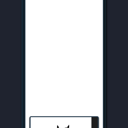
РЕГУЛИРОВКА ОПЫТА
0
ИГРОКА
15.09.2013, 05:57, Добавил
Pluton_
С версии 1.14 вы сможете регулировать
получение игрового опыта, осложняя
себе игру и получая за это больше
опыта или наоборот.
Благодаря хардкорному моду, вы сможете
увеличить опыт, но умерев указанное кол-
во раз вы уже не возрадитесь
-
http://specarena.ucoz.com/for.....
Подробнее