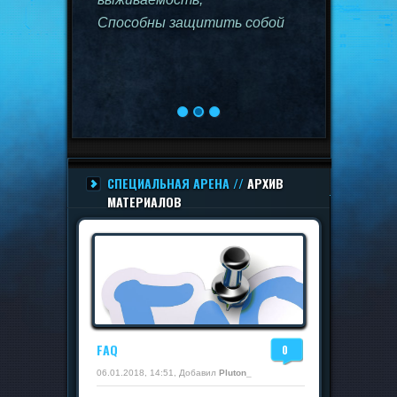
Способны защитить собой
остальных союзников, нужны в
качестве танков.
СПЕЦИАЛЬНАЯ АРЕНА //
АРХИВ
МАТЕРИАЛОВ
FAQ
0
06.01.2018, 14:51, Добавил
Pluton_